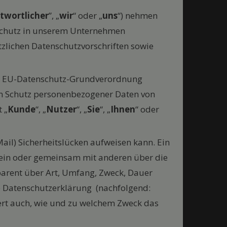
twortlicher
”, „
wir
“ oder „
uns
“) nehmen
nschutz in unserem Unternehmen
zlichen Datenschutzvorschriften sowie
der EU-Datenschutz-Grundverordnung
den Schutz personenbezogener Daten von
 „
Kunde
“, „
Nutzer
“, „
Sie
“, „
Ihnen
“ oder
ail) Sicherheitslücken aufweisen kann. Ein
allein oder gemeinsam mit anderen über die
sparent über Art, Umfang, Zweck, Dauer
de Datenschutzerklärung (nachfolgend:
utert auch, wie und zu welchem Zweck das