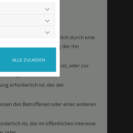
r dann erlaubt, wenn die
r Weise und unmissverständlich durch eine
s er mit der Verarbeitung der ihn
en ist;
ALLE ZULASSEN
ragspartei der Betroffene ist, oder zur
n erfolgen;
ung erforderlich ist, der der
eressen des Betroffenen oder einer anderen
derlich ist, die im öffentlichen Interesse
e; oder