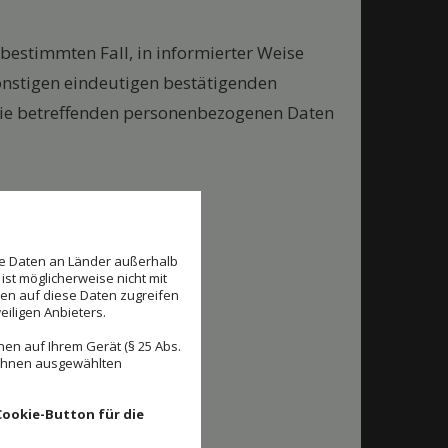
n bestimmten Fall, in informierter Weise
nstigen eindeutigen bestätigenden
r sie betreffenden personenbezogenen Daten
. 7 DS-GVO sind wir:
se Daten an Länder außerhalb
ist möglicherweise nicht mit
den auf diese Daten zugreifen
eiligen Anbieters.
en auf Ihrem Gerät (§ 25 Abs.
 Ihnen ausgewählten
Cookie-Button für die
en werden.