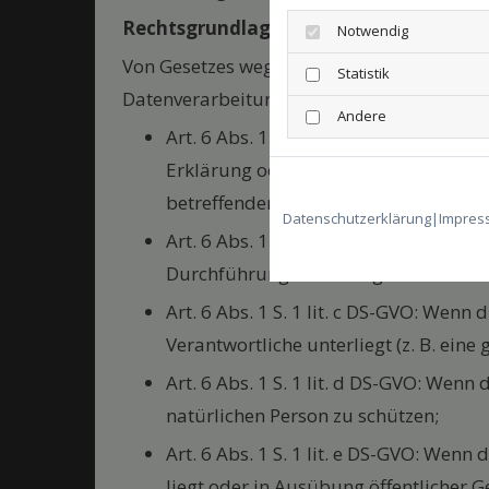
Rechtsgrundlagen der Datenverarbeit
Notwendig
Von Gesetzes wegen ist im Grundsatz jede
Statistik
Datenverarbeitung unter einen der folgend
Andere
Art. 6 Abs. 1 S. 1 lit. a DS-GVO („
Einwi
Erklärung oder eine sonstige eindeut
betreffenden personenbezogenen Date
Datenschutzerklärung
|
Impres
Art. 6 Abs. 1 S. 1 lit. b DS-GVO: Wenn
Durchführung vorvertraglicher Maßnah
Art. 6 Abs. 1 S. 1 lit. c DS-GVO: Wenn 
Verantwortliche unterliegt (z. B. eine
Art. 6 Abs. 1 S. 1 lit. d DS-GVO: Wenn
natürlichen Person zu schützen;
Art. 6 Abs. 1 S. 1 lit. e DS-GVO: Wenn
liegt oder in Ausübung öffentlicher 